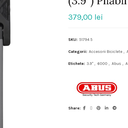
(3.9″) Pliab
379,00
lei
SKU:
51794 5
Categorii:
Accesorii Biciclete
,
Etichete:
3.9"
,
6000
,
Abus
,
A
Share