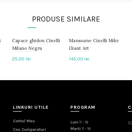
PRODUSE SIMILARE
B
Capace ghidon Cinelli
IN
Mansoane Cinelli Mike
IN
STOC
STOC
Milano Negru
Giant Art
25,00
lei
145,00
lei
LINKURI UTILE
PROGRAM
C
Contul Meu
Luni
11 - 16
Marti
11 - 16
Cos Cumparaturi