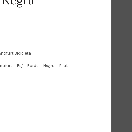
il Negru
Antifurt Bicicleta
ntifurt
,
Big
,
Bordo
,
Negru
,
Pliabil