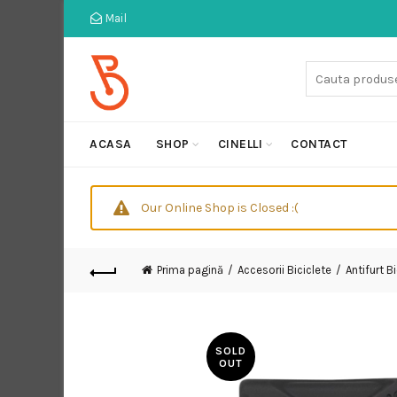
Mail
Cauta:
ACASA
SHOP
CINELLI
CONTACT
Our Online Shop is Closed :(
Prima pagină
Accesorii Biciclete
Antifurt B
SOLD
OUT