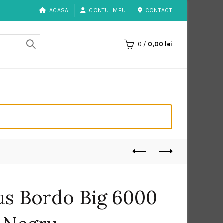
ACASA
CONTUL MEU
CONTACT
0
/
0,00
lei
us Bordo Big 6000