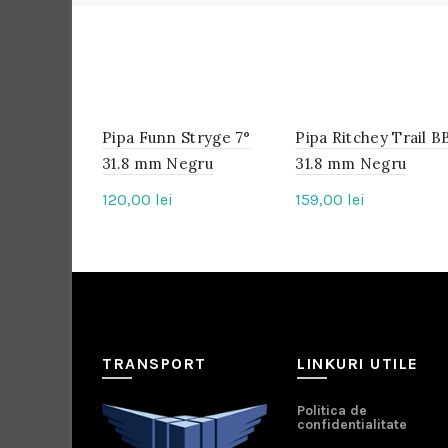
Pipa Funn Stryge 7°
IN
Pipa Ritchey Trail B
IN
STOC
STOC
31.8 mm Negru
31.8 mm Negru
120,00
lei
159,00
lei
TRANSPORT
LINKURI UTILE
Politica de
confidentialitate