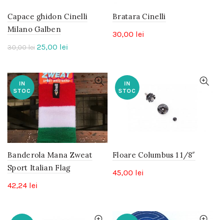
Capace ghidon Cinelli
Bratara Cinelli
Milano Galben
30,00
lei
Prețul
Prețul
25,00
lei
30,00
lei
inițial
curent
a
este:
fost:
25,00 lei.
IN
IN
STOC
STOC
30,00 lei.
Banderola Mana Zweat
Floare Columbus 1 1/8″
Sport Italian Flag
45,00
lei
42,24
lei