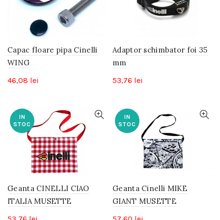
Capac floare pipa Cinelli
Adaptor schimbator foi 35
WING
mm
46,08
lei
53,76
lei
IN
IN
STOC
STOC
Geanta CINELLI CIAO
Geanta Cinelli MIKE
ITALIA MUSETTE
GIANT MUSETTE
53,76
lei
57,60
lei