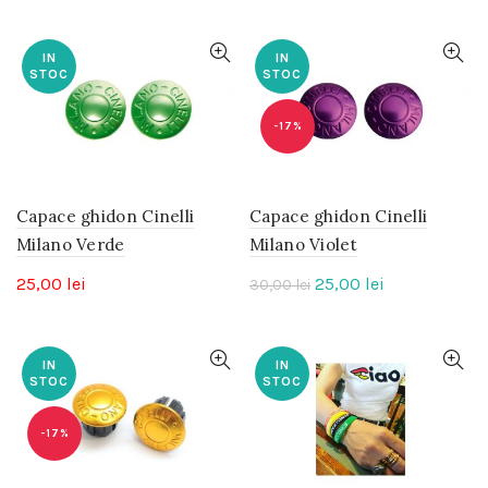
IN
IN
STOC
STOC
-17%
Capace ghidon Cinelli
Capace ghidon Cinelli
Milano Verde
Milano Violet
Prețul
Prețul
25,00
lei
25,00
lei
30,00
lei
inițial
curent
a
este:
fost:
25,00 lei.
IN
IN
STOC
STOC
30,00 lei.
-17%