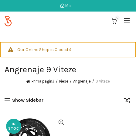
Mail
0
Our Online Shop is Closed :(
Angrenaje 9 Viteze
Prima pagină
Piese
Angrenaje
9 Viteze
Show Sidebar
IN
STOC