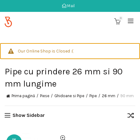
Mail
0
Our Online Shop is Closed :(
Pipe cu prindere 26 mm si 90
mm lungime
Prima pagină
Piese
Ghidoane si Pipe
Pipe
26 mm
90 mm
Show Sidebar
IN