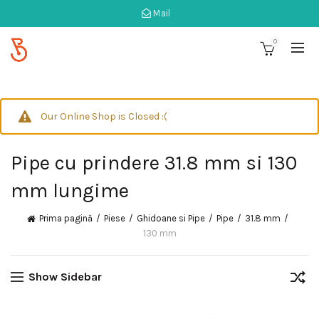
Mail
0
Our Online Shop is Closed :(
Pipe cu prindere 31.8 mm si 130
mm lungime
Prima pagină
Piese
Ghidoane si Pipe
Pipe
31.8 mm
130 mm
Show Sidebar