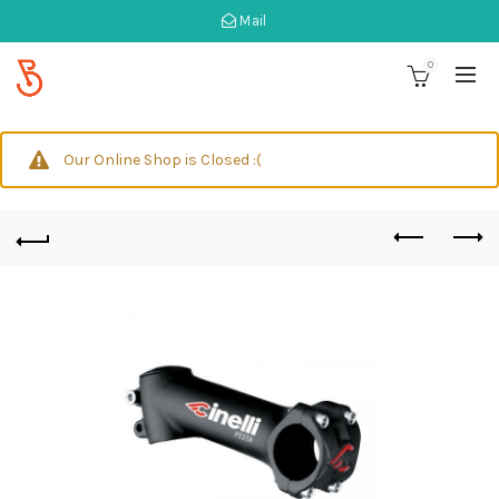
Mail
0
Our Online Shop is Closed :(