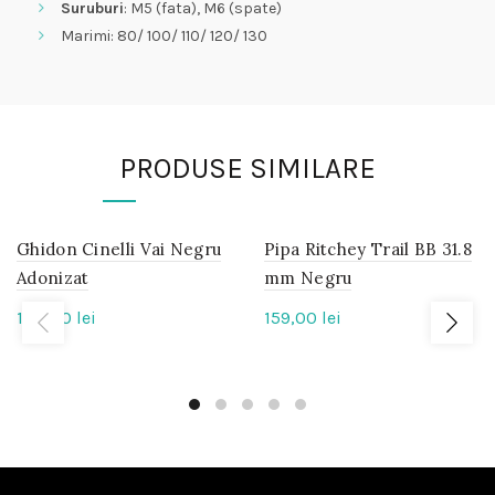
Suruburi
: M5 (fata), M6 (spate)
Marimi: 80/ 100/ 110/ 120/ 130
PRODUSE SIMILARE
Ghidon Cinelli Vai Negru
IN
Pipa Ritchey Trail BB 31.8
IN
STOC
STOC
Adonizat
mm Negru
180,00
lei
159,00
lei