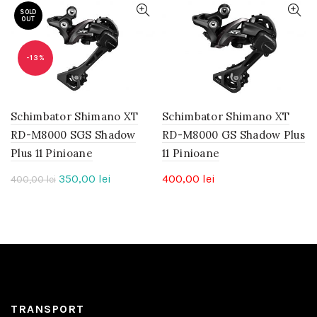
SOLD
OUT
-13%
Schimbator Shimano XT
Schimbator Shimano XT
RD-M8000 SGS Shadow
RD-M8000 GS Shadow Plus
Plus 11 Pinioane
11 Pinioane
Prețul
Prețul
350,00
lei
400,00
lei
400,00
lei
inițial
curent
a
este:
fost:
350,00 lei.
400,00 lei.
TRANSPORT