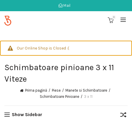
Mail
0
Our Online Shop is Closed :(
Schimbatoare pinioane 3 x 11
Viteze
Prima pagină
Piese
Manete si Schimbatoare
Schimbatoare Pinioane
3 x 11
Show Sidebar