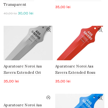
Transparent
35,00
lei
Prețul
Prețul
30,00
lei
40,00
lei
inițial
curent
a
este:
fost:
30,00 lei.
40,00 lei.
Aparatoare Noroi Ass
Aparatoare Noroi Ass
Savers Extended Gri
Savers Extended Rosu
35,00
lei
35,00
lei
Aparatoare Noroi Ass