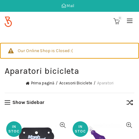
Mail
0
Our Online Shop is Closed :(
Aparatori bicicleta
Prima pagină
Accesorii Biciclete
Aparatori
Show Sidebar
IN
IN
STOC
STOC