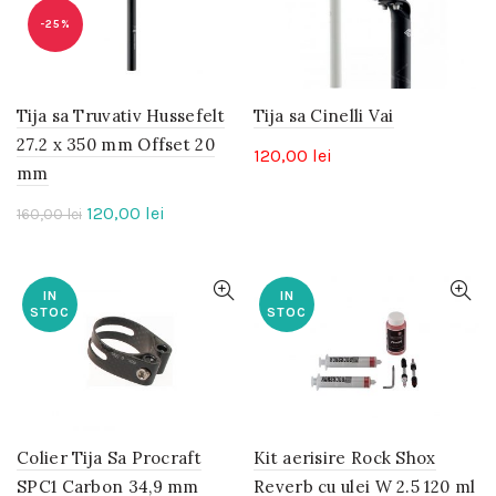
-25%
Tija sa Truvativ Hussefelt
Tija sa Cinelli Vai
27.2 x 350 mm Offset 20
120,00
lei
mm
Prețul
Prețul
120,00
lei
160,00
lei
inițial
curent
a
este:
fost:
120,00 lei.
IN
IN
STOC
STOC
160,00 lei.
Colier Tija Sa Procraft
Kit aerisire Rock Shox
SPC1 Carbon 34,9 mm
Reverb cu ulei W 2.5 120 ml