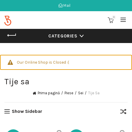
Mail
0
CATEGORIES
Our Online Shop is Closed :(
Tije sa
Prima pagină
Piese
Sei
Tije Sa
Show Sidebar