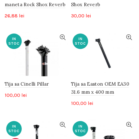
maneta Rock Shox Reverb
Shox Reverb
26,88
lei
30,00
lei
IN
IN
STOC
STOC
Tija sa Cinelli Pillar
Tija sa Easton OEM EA30
31.6 mm x 400 mm
100,00
lei
100,00
lei
IN
IN
STOC
STOC