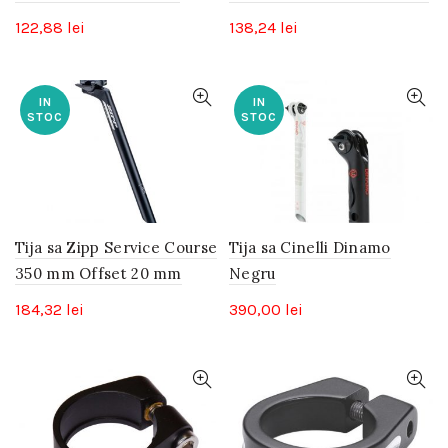
122,88
lei
138,24
lei
IN
IN
STOC
STOC
Tija sa Zipp Service Course
Tija sa Cinelli Dinamo
350 mm Offset 20 mm
Negru
184,32
lei
390,00
lei