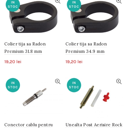
IN
IN
STOC
STOC
Colier tija sa Radon
Colier tija sa Radon
Premium 31.8 mm
Premium 34.9 mm
19,20
lei
19,20
lei
IN
IN
STOC
STOC
Conector cablu pentru
Unealta Post Aerisire Rock