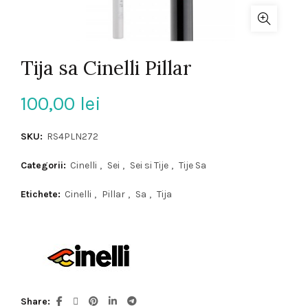
Tija sa Cinelli Pillar
100,00
lei
SKU:
RS4PLN272
Categorii:
Cinelli
,
Sei
,
Sei si Tije
,
Tije Sa
Etichete:
Cinelli
,
Pillar
,
Sa
,
Tija
Share