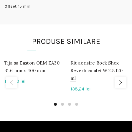
Offset
: 15 mm
PRODUSE SIMILARE
Tija sa Easton OEM EA30
IN
Kit aerisire Rock Shox
IN
STOC
STOC
31.6 mm x 400 mm
Reverb cu ulei W 2.5 120
ml
100,00
lei
138,24
lei