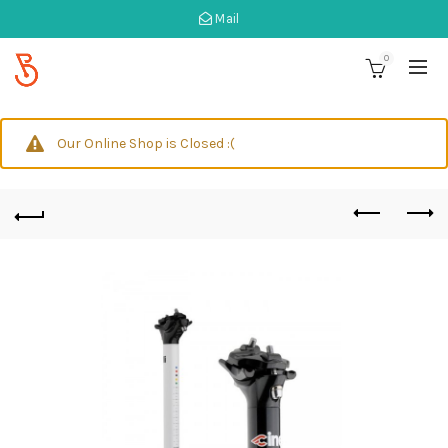
Mail
0
Our Online Shop is Closed :(