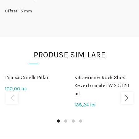
Offset
: 15 mm
PRODUSE SIMILARE
Tija sa Cinelli Pillar
IN
Kit aerisire Rock Shox
IN
STOC
STOC
Reverb cu ulei W 2.5 120
100,00
lei
ml
138,24
lei