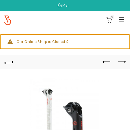
Mail
0
Our Online Shop is Closed :(