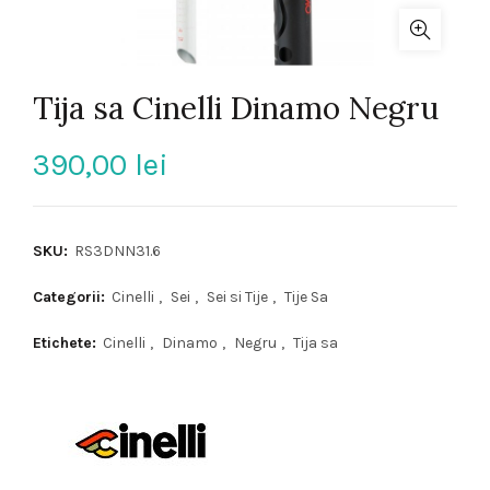
Tija sa Cinelli Dinamo Negru
390,00
lei
SKU:
RS3DNN31.6
Categorii:
Cinelli
,
Sei
,
Sei si Tije
,
Tije Sa
Etichete:
Cinelli
,
Dinamo
,
Negru
,
Tija sa