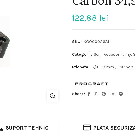
Carbon 34,
122,88
lei
SKU:
KO00003631
Categorii:
Sei
,
Accesorii
,
Tije 
Etichete:
3/4
,
9 mm
,
Carbon
Share
SUPORT TEHNIC
PLATA SECURIZ