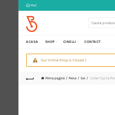
Mail
Cauta:
ACASA
SHOP
CINELLI
CONTACT
Our Online Shop is Closed :(
Prima pagină
Piese
Sei
Colier Tija Sa P