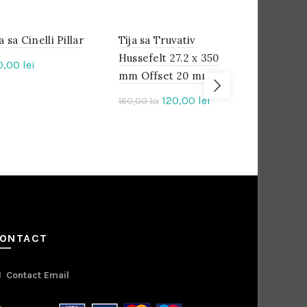
a sa Cinelli Pillar
IN
Tija sa Truvativ
IN
Unealta Po
IN
STOC
STOC
STOC
Hussefelt 27.2 x 350
Rock Shox
0,00
lei
mm Offset 20 mm
-25%
30,00
lei
Prețul
Prețul
120,00
lei
160,00
lei
inițial
curent
a
este:
fost:
120,00 lei.
160,00 lei.
ONTACT
Contact Email