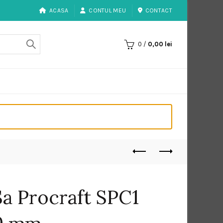
ACASA
CONTUL MEU
CONTACT
0
/
0,00
lei
 Sa Procraft SPC1