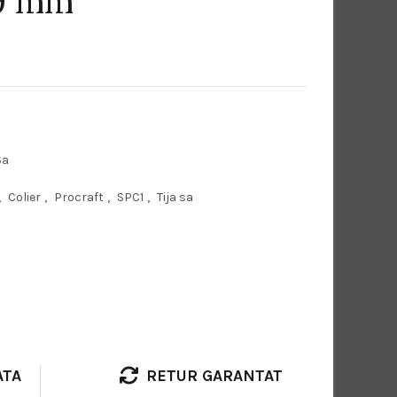
9 mm
Sa
,
Colier
,
Procraft
,
SPC1
,
Tija sa
ATA
RETUR GARANTAT