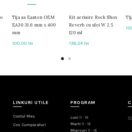
mo
Tija sa Easton OEM
IN
Kit aerisire Rock Shox
IN
Tij
STOC
STOC
EA30 31.6 mm x 400
Reverb cu ulei W 2.5
10
mm
120 ml
100,00
lei
138,24
lei
LINKURI UTILE
PROGRAM
C
Contul Meu
Luni
11 - 16
Marti
11 - 16
Cos Cumparaturi
Miercuri
11 - 16