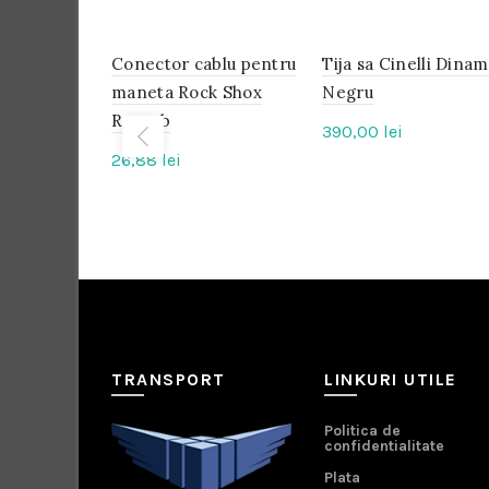
Conector cablu pentru
IN
Tija sa Cinelli Dina
IN
STOC
STOC
maneta Rock Shox
Negru
Reverb
390,00
lei
26,88
lei
TRANSPORT
LINKURI UTILE
Politica de
confidentialitate
Plata