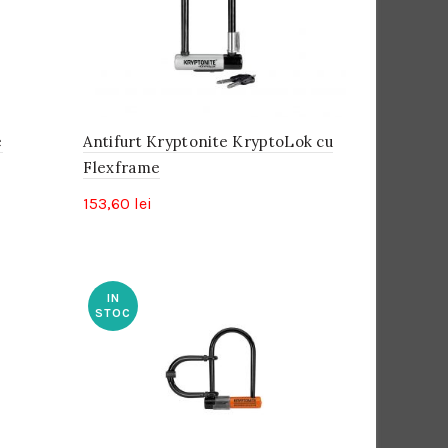
mare
e
Antifurt Kryptonite KryptoLok cu
Flexframe
153,60
lei
IN
STOC