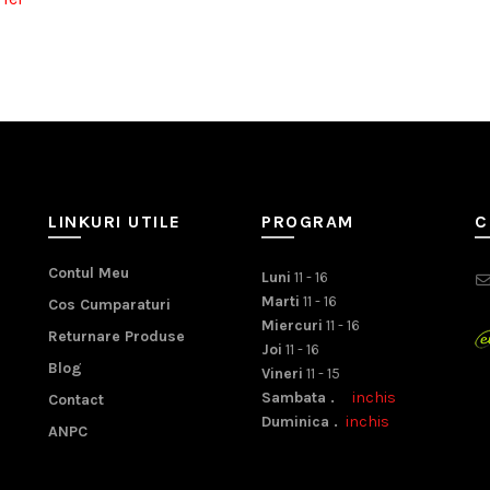
LINKURI UTILE
PROGRAM
C
Contul Meu
Luni
11 - 16
Marti
11 - 16
Cos Cumparaturi
Miercuri
11 - 16
Returnare Produse
Joi
11 - 16
Blog
Vineri
11 - 15
Sambata .
inchis
Contact
Duminica .
inchis
ANPC