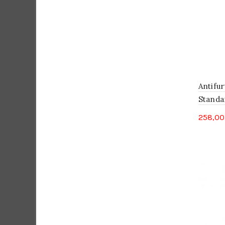
Antifu
Standa
258,0