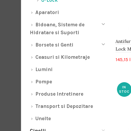
U-Lock
Aparatori
Bidoane, Sisteme de
Hidratare si Suporti
Antifu
Borsete si Genti
Lock M
Ceasuri si Kilometraje
145,15
l
Lumini
Pompe
IN
STOC
Produse Intretinere
Transport si Depozitare
Unelte
Cinelli