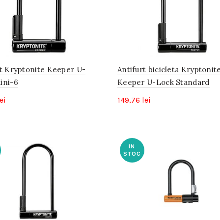
rt Kryptonite Keeper U-
Antifurt bicicleta Kryptonit
ini-6
Keeper U-Lock Standard
ei
149,76
lei
IN
STOC