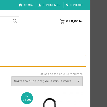
ACASA
CONTUL MEU
CONTACT
0
/
0,00
lei
Sortat
Afișez toate cele 19 rezultate
după
preț:
de
la
IN
mic
STOC
la