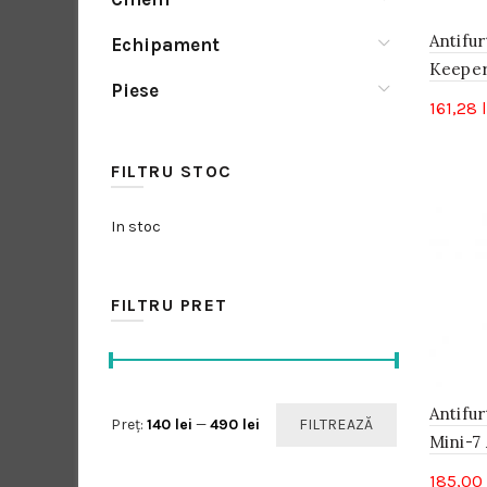
Antifur
Echipament
Keeper
Piese
161,28
FILTRU STOC
In stoc
FILTRU PRET
Antifu
Preț
Preț
Preț:
140 lei
—
490 lei
FILTREAZĂ
Mini-7 
minim
maxim
185,00