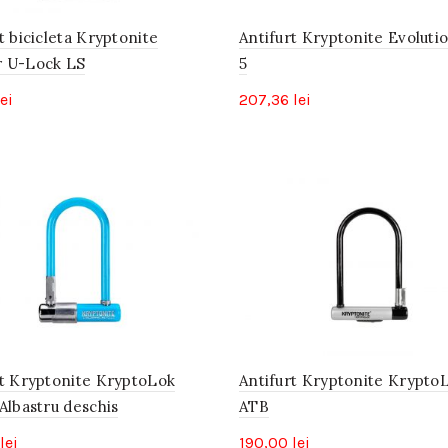
t bicicleta Kryptonite
Antifurt Kryptonite Evoluti
 U-Lock LS
5
lei
207,36
lei
rt Kryptonite KryptoLok
Antifurt Kryptonite Krypto
Albastru deschis
ATB
lei
190,00
lei