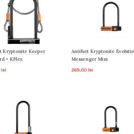
rt Kryptonite Keeper
Antifurt Kryptonite Evoluti
rd + KFlex
Messenger Mini
0
lei
269,00
lei