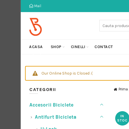
Mail
Cauta:
ACASA
SHOP
CINELLI
CONTACT
Our Online Shop is Closed :(
CATEGORII
Prima
Accesorii Biciclete
Antifurt Bicicleta
IN
STOC