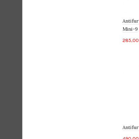
Antifur
Mini-9
285,0
Antifu
490,0