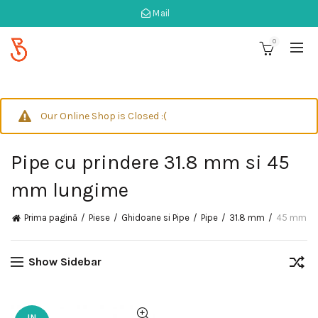
Mail
0
Our Online Shop is Closed :(
Pipe cu prindere 31.8 mm si 45
mm lungime
Prima pagină
Piese
Ghidoane si Pipe
Pipe
31.8 mm
45 mm
Show Sidebar
IN