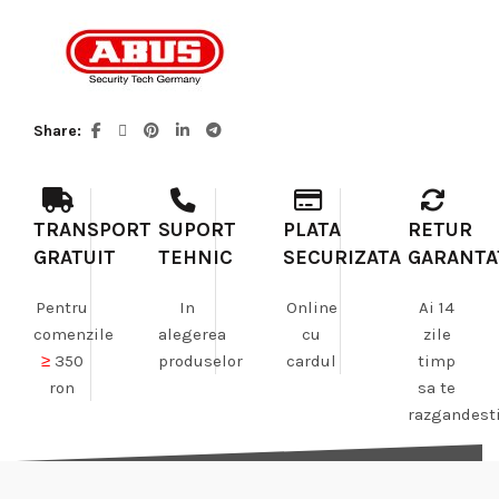
Share
TRANSPORT
SUPORT
PLATA
RETUR
GRATUIT
TEHNIC
SECURIZATA
GARANTA
Pentru
In
Online
Ai 14
comenzile
alegerea
cu
zile
≥
350
produselor
cardul
timp
ron
sa te
razgandest