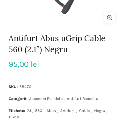
Antifurt Abus uGrip Cable
560 (2.1″) Negru
95,00
lei
SKU:
584701
Categorii:
Accesorii Biciclete
,
Antifurt Bicicleta
Etichete:
2.1
,
560
,
Abus
,
Antifurt
,
Cable
,
Negru
,
uGrip