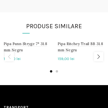
PRODUSE SIMILARE
Pipa Funn Stryge 7° 31.8
IN
Pipa Ritchey Trail BB 31.8
IN
STOC
STOC
mm Negru
mm Negru
120,00
lei
159,00
lei
TRANSPORT