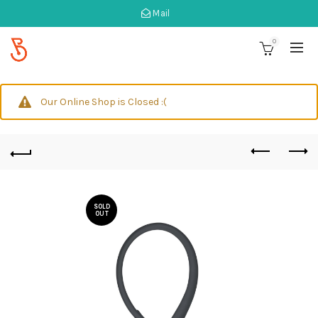
Mail
0
Our Online Shop is Closed :(
SOLD
OUT