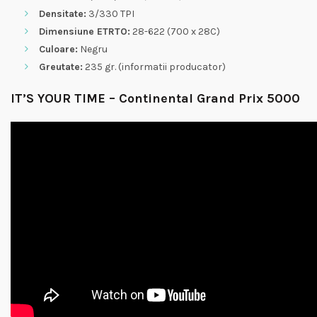
Densitate:
3/330 TPI
Dimensiune ETRTO:
28-622 (700 x 28C)
Culoare:
Negru
Greutate:
235 gr. (informatii producator)
IT’S YOUR TIME – Continental Grand Prix 5000