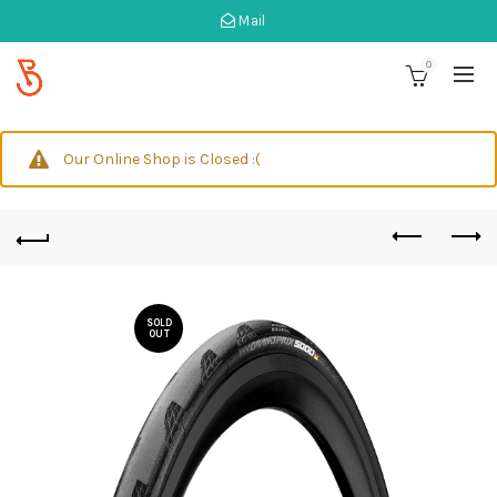
Mail
0
Our Online Shop is Closed :(
SOLD
OUT