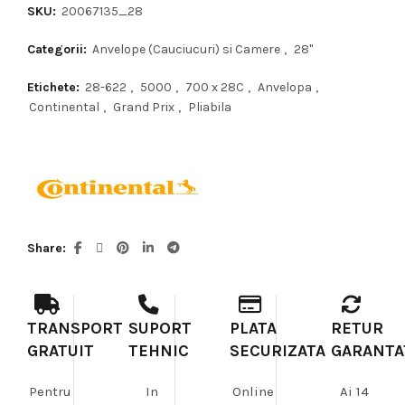
SKU:
20067135_28
Categorii:
Anvelope (Cauciucuri) si Camere
,
28"
Etichete:
28-622
,
5000
,
700 x 28C
,
Anvelopa
,
Continental
,
Grand Prix
,
Pliabila
Share
TRANSPORT
SUPORT
PLATA
RETUR
GRATUIT
TEHNIC
SECURIZATA
GARANTA
Pentru
In
Online
Ai 14