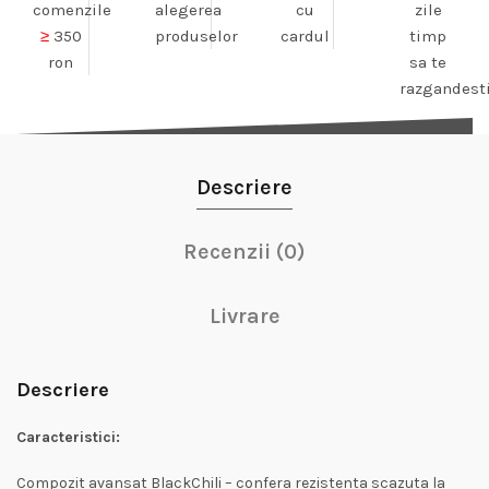
comenzile
alegerea
cu
zile
≥
350
produselor
cardul
timp
ron
sa te
razgandest
Descriere
Recenzii (0)
Livrare
Descriere
Caracteristici:
Compozit avansat BlackChili – confera rezistenta scazuta la