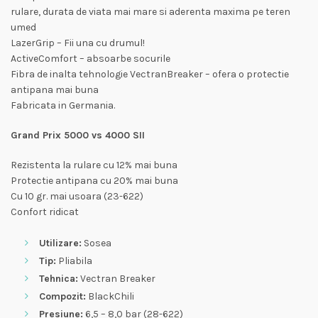
rulare, durata de viata mai mare si aderenta maxima pe teren
umed
LazerGrip – Fii una cu drumul!
ActiveComfort – absoarbe socurile
Fibra de inalta tehnologie VectranBreaker – ofera o protectie
antipana mai buna
Fabricata in Germania.
Grand Prix 5000 vs 4000 SII
Rezistenta la rulare cu 12% mai buna
Protectie antipana cu 20% mai buna
Cu 10 gr. mai usoara (23-622)
Confort ridicat
Utilizare:
Sosea
Tip:
Pliabila
Tehnica:
Vectran Breaker
Compozit:
BlackChili
Presiune:
6,5 – 8,0 bar (28-622)