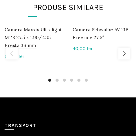
PRODUSE SIMILARE
Camera Maxxis Ultralight
IN
Camera Schwalbe AV 21F
IN
STOC
STOC
MTB 27.5 x 1.90/2.35
Freeride 27.5″
Presta 36 mm
40,00
lei
33,00
lei
TRANSPORT