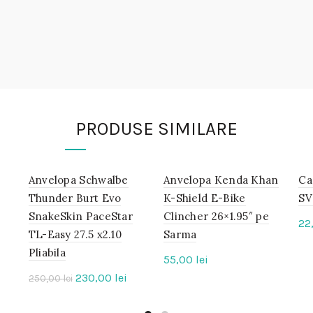
PRODUSE SIMILARE
Anvelopa Schwalbe
IN
Anvelopa Kenda Khan
IN
Ca
STOC
STOC
Thunder Burt Evo
K-Shield E-Bike
SV
SnakeSkin PaceStar
Clincher 26×1.95″ pe
-8%
22
TL-Easy 27.5 x2.10
Sarma
Pliabila
55,00
lei
Prețul
Prețul
230,00
lei
250,00
lei
inițial
curent
a
este: