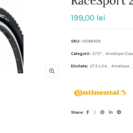
RaceSport 27
199,00
lei
SKU:
10066929
Categorii:
27.5"
,
Anvelope (Cau
Etichete:
27.5 x 2.4
,
Anvelopa
,
Share