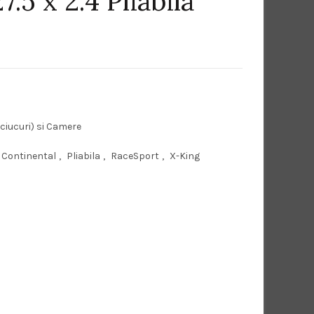
.5 x 2.4 Pliabila
ciucuri) si Camere
Continental
,
Pliabila
,
RaceSport
,
X-King