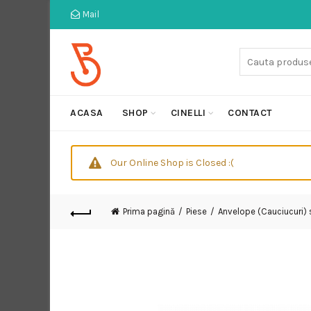
Mail
Cauta:
ACASA
SHOP
CINELLI
CONTACT
Our Online Shop is Closed :(
Prima pagină
Piese
Anvelope (Cauciucuri)