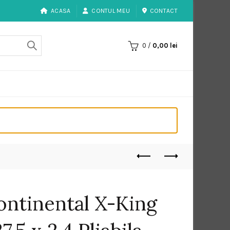
ACASA
CONTUL MEU
CONTACT
0
/
0,00
lei
ontinental X-King