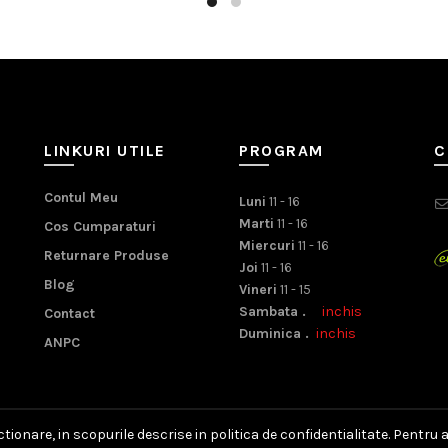
fost:
230,00 lei.
250,00 lei.
LINKURI UTILE
PROGRAM
C
Contul Meu
Luni
11 - 16
Marti
11 - 16
Cos Cumparaturi
Miercuri
11 - 16
Returnare Produse
Joi
11 - 16
Blog
Vineri
11 - 15
Sambata .
inchis
Contact
Duminica .
inchis
ANPC
ionare, in scopurile descrise in politica de confidentialitate. Pentru 