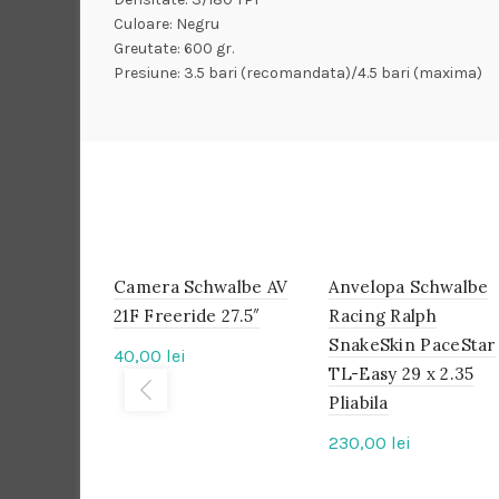
Culoare: Negru
Greutate: 600 gr.
Presiune: 3.5 bari (recomandata)/4.5 bari (maxima)
Camera Schwalbe AV
IN
Anvelopa Schwalbe
IN
STOC
STOC
21F Freeride 27.5″
Racing Ralph
SnakeSkin PaceStar
40,00
lei
TL-Easy 29 x 2.35
Pliabila
230,00
lei