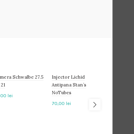
mera Schwalbe 27.5
IN
Injector Lichid
IN
Camera Ma
IN
STOC
STOC
STOC
 21
Antipana Stan’s
Ultralight 
NoTubes
1.90/2.35 
,00
lei
mm
70,00
lei
33,00
lei