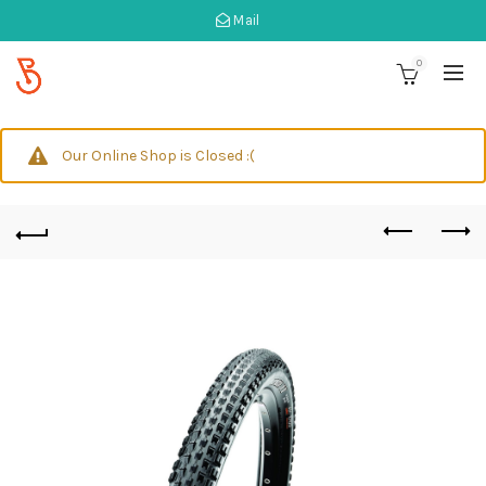
Mail
0
Our Online Shop is Closed :(