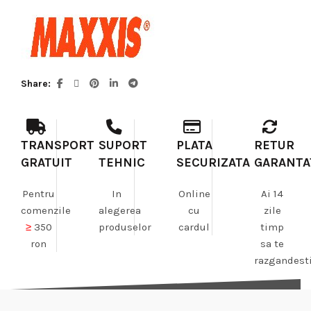
Share
TRANSPORT
SUPORT
PLATA
RETUR
GRATUIT
TEHNIC
SECURIZATA
GARANTA
Pentru
In
Online
Ai 14
comenzile
alegerea
cu
zile
≥
350
produselor
cardul
timp
ron
sa te
razgandest