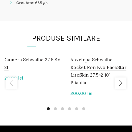
Greutate
: 665 gr.
PRODUSE SIMILARE
Camera Schwalbe 27.5 SV
IN
Anvelopa Schwalbe
IN
STOC
STOC
21
Rocket Ron Evo PaceStar
LiteSkin 27.5×2.10″
22,00
lei
Pliabila
200,00
lei