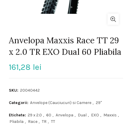
Anvelopa Maxxis Race TT 29
x 2.0 TR EXO Dual 60 Pliabila
161,28
lei
SKU:
20040442
Categorii:
Anvelope (Cauciucuri) si Camere
,
29"
Etichete:
29 x 2.0
,
60
,
Anvelopa
,
Dual
,
EXO
,
Maxxis
,
Pliabila
,
Race
,
TR
,
TT