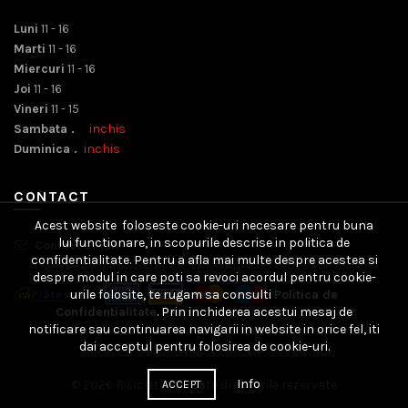
Luni
11 - 16
Marti
11 - 16
Miercuri
11 - 16
Joi
11 - 16
Vineri
11 - 15
Sambata .
inchis
Duminica .
inchis
CONTACT
Acest website foloseste cookie-uri necesare pentru buna
lui functionare, in scopurile descrise in politica de
Contact Email
confidentialitate. Pentru a afla mai multe despre acestea si
despre modul in care poti sa revoci acordul pentru cookie-
urile folosite, te rugam sa consulti
Politica de
Confidentialitate
. Prin inchiderea acestui mesaj de
notificare sau continuarea navigarii in website in orice fel, iti
dai acceptul pentru folosirea de cookie-uri.
Info
© 2026
Bicicleteria
. Toate drepturile rezervate
ACCEPT