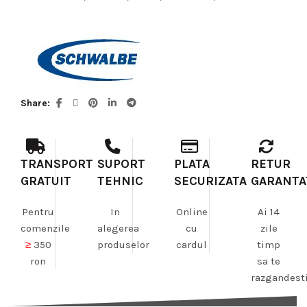
Share
TRANSPORT
SUPORT
PLATA
RETUR
GRATUIT
TEHNIC
SECURIZATA
GARANTA
Pentru
In
Online
Ai 14
comenzile
alegerea
cu
zile
≥
350
produselor
cardul
timp
ron
sa te
razgandest