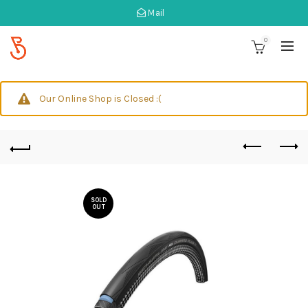
Mail
0
Our Online Shop is Closed :(
SOLD
OUT