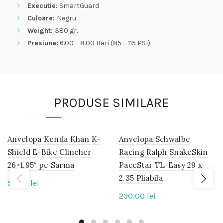
Executie:
SmartGuard
Culoare:
Negru
Weight:
380 gr.
Presiune:
6.00 – 8.00 Bari (85 – 115 PSI)
PRODUSE SIMILARE
Anvelopa Kenda Khan K-
IN
Anvelopa Schwalbe
IN
STOC
STOC
Shield E-Bike Clincher
Racing Ralph SnakeSkin
26×1.95″ pe Sarma
PaceStar TL-Easy 29 x
2.35 Pliabila
55,00
lei
230,00
lei