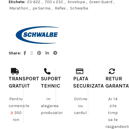
Etichete:
23-622
,
700 x 23C
,
Anvelopa
,
Green Guard
,
Marathon
,
pe Sarma
,
Reflex
,
Schwalbe
Share
TRANSPORT
SUPORT
PLATA
RETUR
GRATUIT
TEHNIC
SECURIZATA
GARANTA
Pentru
In
Online
Ai 14
comenzile
alegerea
cu
zile
≥
350
produselor
cardul
timp
ron
sa te
razgandest