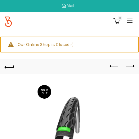
Mail
0
Our Online Shop is Closed :(
SOLD
OUT