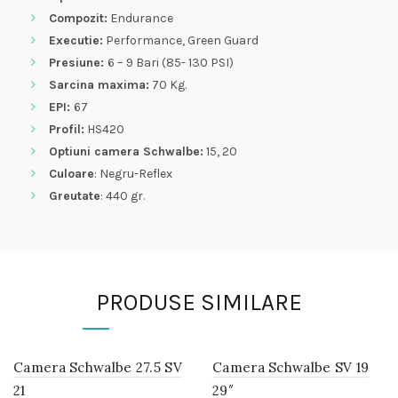
Compozit:
Endurance
Executie:
Performance, Green Guard
Presiune:
6 – 9 Bari (85- 130 PSI)
Sarcina maxima:
70 Kg.
EPI:
67
Profil:
HS420
Optiuni camera Schwalbe:
15, 20
Culoare
: Negru-Reflex
Greutate
: 440 gr.
PRODUSE SIMILARE
Camera Schwalbe 27.5 SV
IN
Camera Schwalbe SV 19
IN
STOC
STOC
21
29″