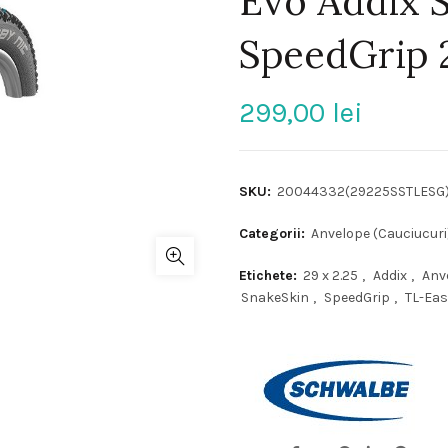
Evo Addix 
SpeedGrip 2
299,00
lei
SKU:
20044332(29225SSTLESG
Categorii:
Anvelope (Cauciucuri
Etichete:
29 x 2.25
,
Addix
,
Anv
SnakeSkin
,
SpeedGrip
,
TL-Eas