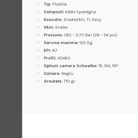
Tip:
Pliabila
Compozit:
Addix Speedgrip
Executie:
SnakeSkin, TL Easy
Skin:
Snake
Presiune:
1.80 – 3.70 Bar (26 – 54 psi)
Sarcina maxima:
120 Kg.
EPI:
67
Profil:
HS463
Optiuni camera Schwalbe:
19, 19A, 19F
Culoare
: Negru
Greutate
: 710 gr.