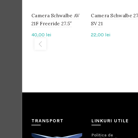
Camera Schwalbe AV
IN
Camera Schwalbe 27
IN
STOC
STOC
21F Freeride 27.5″
SV 21
40,00
lei
22,00
lei
TRANSPORT
LINKURI UTILE
Politica de