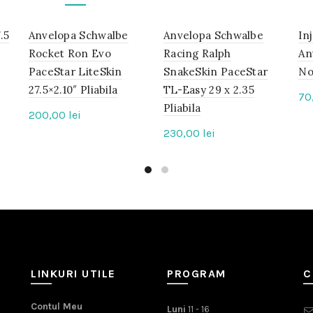
.5
Anvelopa Schwalbe
IN
Anvelopa Schwalbe
IN
In
STOC
STOC
Rocket Ron Evo
Racing Ralph
An
PaceStar LiteSkin
SnakeSkin PaceStar
No
27.5×2.10″ Pliabila
TL-Easy 29 x 2.35
70
Pliabila
200,00
lei
230,00
lei
LINKURI UTILE
PROGRAM
C
Contul Meu
Luni
11 - 16