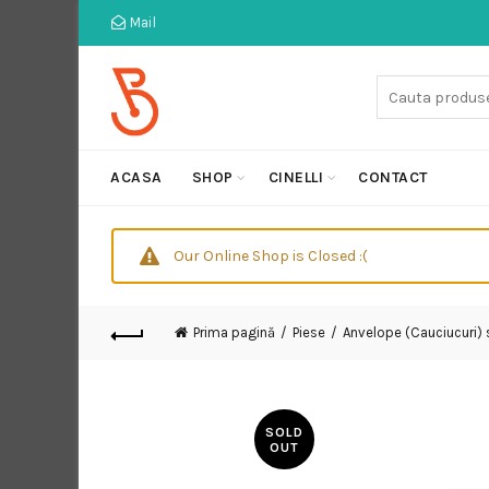
Mail
Cauta:
ACASA
SHOP
CINELLI
CONTACT
Our Online Shop is Closed :(
Prima pagină
Piese
Anvelope (Cauciucuri)
SOLD
OUT