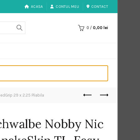
ACASA
CONTUL MEU
CONTACT
0
/
0,00
lei
Grip 29 x 2.25 Pliabila
chwalbe Nobby Nic