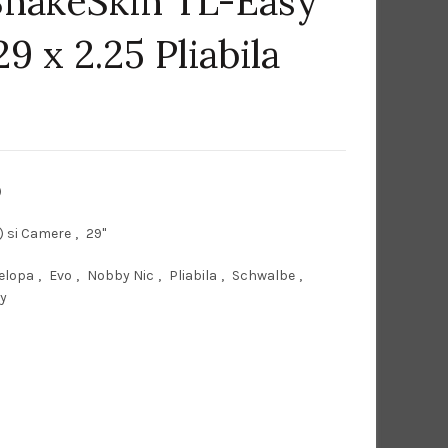
SnakeSkin TL-Easy
9 x 2.25 Pliabila
)
) si Camere
,
29"
elopa
,
Evo
,
Nobby Nic
,
Pliabila
,
Schwalbe
,
y