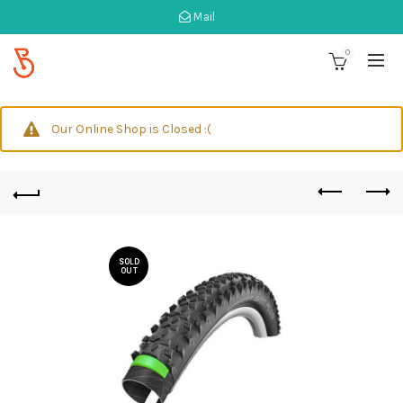
Mail
0
Our Online Shop is Closed :(
SOLD
OUT