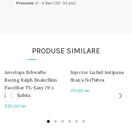
Presiune:
2 – 4 Bari (30- 55 psi)
PRODUSE SIMILARE
Anvelopa Schwalbe
IN
Injector Lichid Antipana
IN
STOC
STOC
Racing Ralph SnakeSkin
Stan’s NoTubes
PaceStar TL-Easy 29 x
70,00
lei
2.35 Pliabila
230,00
lei