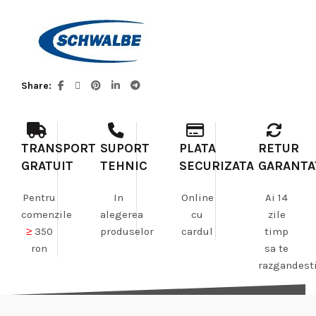
Share
TRANSPORT
SUPORT
PLATA
RETUR
GRATUIT
TEHNIC
SECURIZATA
GARANTA
Pentru
In
Online
Ai 14
comenzile
alegerea
cu
zile
≥
350
produselor
cardul
timp
ron
sa te
razgandest