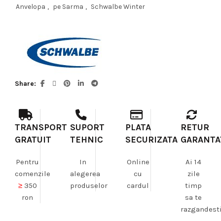
Anvelopa
,
pe Sarma
,
Schwalbe Winter
Share
TRANSPORT
SUPORT
PLATA
RETUR
GRATUIT
TEHNIC
SECURIZATA
GARANTA
Pentru
In
Online
Ai 14
comenzile
alegerea
cu
zile
≥
350
produselor
cardul
timp
ron
sa te
razgandest