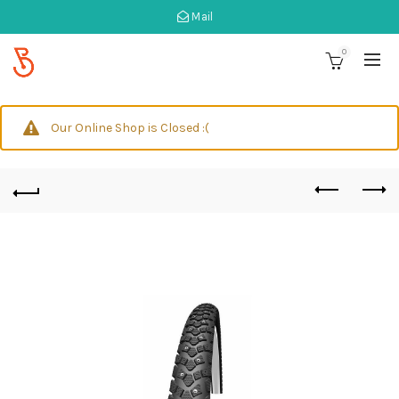
Mail
0
Our Online Shop is Closed :(