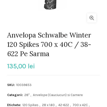
Anvelopa Schwalbe Winter
120 Spikes 700 x 40C / 38-
622 Pe Sarma
135,00
lei
SKU:
10039653
Categorii:
28"
,
Anvelope (Cauciucuri) si Camere
Etichete:
120 Spikes
,
28 x 1.60
,
42-622
,
700 x 42C
,