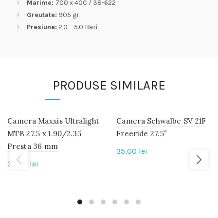
Marime:
700 x 40C / 38-622
Greutate:
905 gr
Presiune
:
2.0 – 5.0 Bari
PRODUSE SIMILARE
Camera Maxxis Ultralight
IN
Camera Schwalbe SV 21F
IN
STOC
STOC
MTB 27.5 x 1.90/2.35
Freeride 27.5″
Presta 36 mm
35,00
lei
33,00
lei