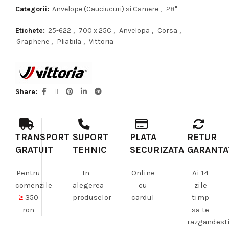
Categorii:
Anvelope (Cauciucuri) si Camere
,
28"
Etichete:
25-622
,
700 x 25C
,
Anvelopa
,
Corsa
,
Graphene
,
Pliabila
,
Vittoria
Share
TRANSPORT
SUPORT
PLATA
RETUR
GRATUIT
TEHNIC
SECURIZATA
GARANTA
Pentru
In
Online
Ai 14
comenzile
alegerea
cu
zile
≥
350
produselor
cardul
timp
ron
sa te
razgandest