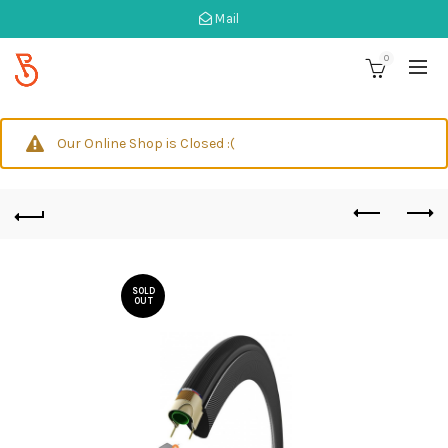
Mail
0
Our Online Shop is Closed :(
SOLD
OUT