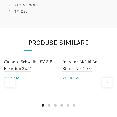
ETRTO:
25-622
TPI
: 220
PRODUSE SIMILARE
Camera Schwalbe SV 21F
IN
Injector Lichid Antipana
IN
STOC
STOC
Freeride 27.5″
Stan’s NoTubes
35,00
lei
70,00
lei