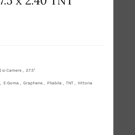
.5 x 2.40 TNT
) si Camere
,
27.5"
,
E-Goma
,
Graphene
,
Pliabila
,
TNT
,
Vittoria