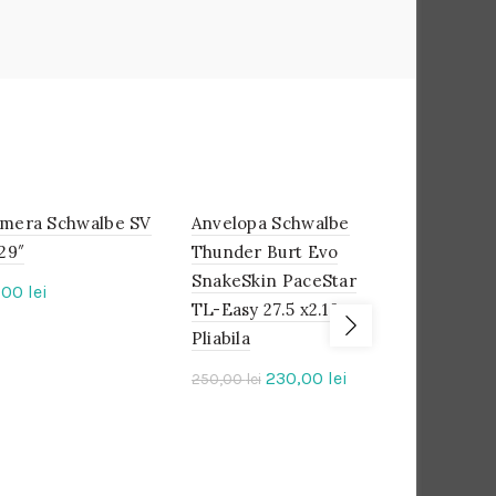
mera Schwalbe SV
IN
Anvelopa Schwalbe
IN
Camera Ma
IN
STOC
STOC
STOC
 29″
Thunder Burt Evo
Ultralight 
SnakeSkin PaceStar
1.90/2.35 
,00
lei
-8%
TL-Easy 27.5 x2.10
mm
Pliabila
33,00
lei
Prețul
Prețul
230,00
lei
250,00
lei
inițial
curent
a
este:
fost:
230,00 lei.
250,00 lei.