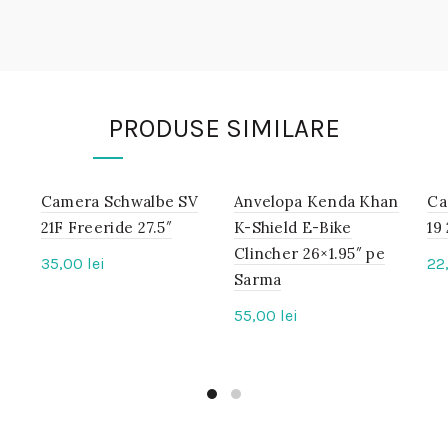
PRODUSE SIMILARE
Camera Schwalbe SV
IN
Anvelopa Kenda Khan
IN
Ca
STOC
STOC
21F Freeride 27.5″
K-Shield E-Bike
19
Clincher 26×1.95″ pe
35,00
lei
22
Sarma
55,00
lei