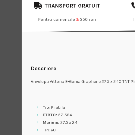
TRANSPORT GRATUIT
Pentru comenzile
≥
350 ron
Descriere
Anvelopa Vittoria E-Goma Graphene 27.5 x 2.40 TNT Pl
Tip
: Pliabila
ETRTO:
57-584
Marime:
27.5 x 2.4
TPI
: 60