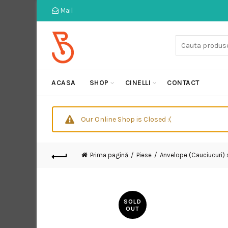
Mail
Cauta:
ACASA
SHOP
CINELLI
CONTACT
Our Online Shop is Closed :(
Prima pagină
Piese
Anvelope (Cauciucuri)
SOLD
OUT