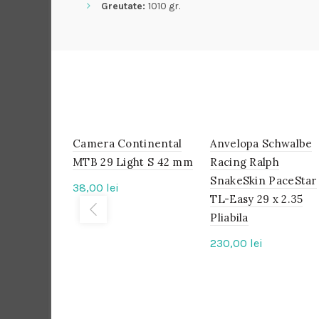
Greutate:
1010 gr.
Camera Continental
IN
Anvelopa Schwalbe
IN
STOC
STOC
MTB 29 Light S 42 mm
Racing Ralph
SnakeSkin PaceStar
38,00
lei
TL-Easy 29 x 2.35
Pliabila
230,00
lei