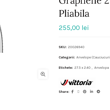
Graphene 27
Pliabila
255,00
lei
SKU:
20026940
Categorii:
Anvelope (Cauciucuri
Etichete:
27.5 x 2.40
,
Anvelopa
Share