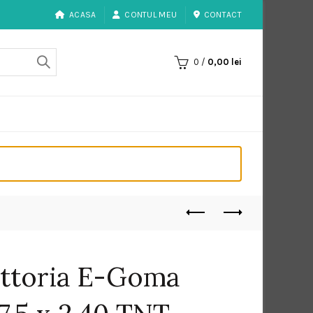
ACASA
CONTUL MEU
CONTACT
0
/
0,00
lei
ittoria E-Goma