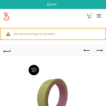
Mail
0
Our Online Shop is Closed :(
SOLD
OUT