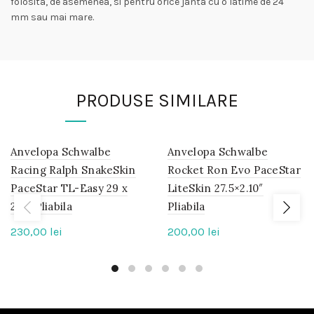
folosita, de asemenea, si pentru orice janta cu o latime de 24
mm sau mai mare.
PRODUSE SIMILARE
Anvelopa Schwalbe
IN
Anvelopa Schwalbe
IN
STOC
STOC
Racing Ralph SnakeSkin
Rocket Ron Evo PaceStar
PaceStar TL-Easy 29 x
LiteSkin 27.5×2.10″
2.35 Pliabila
Pliabila
230,00
lei
200,00
lei