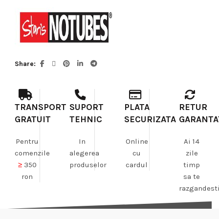
Share
TRANSPORT
SUPORT
PLATA
RETUR
GRATUIT
TEHNIC
SECURIZATA
GARANTA
Pentru
In
Online
Ai 14
comenzile
alegerea
cu
zile
≥
350
produselor
cardul
timp
ron
sa te
razgandest