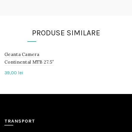
PRODUSE SIMILARE
Geanta Camera
IN
STOC
Continental MTB 27.5″
39,00
lei
TRANSPORT