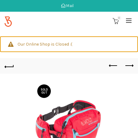
Mail
0
Our Online Shop is Closed :(
SOLD
OUT