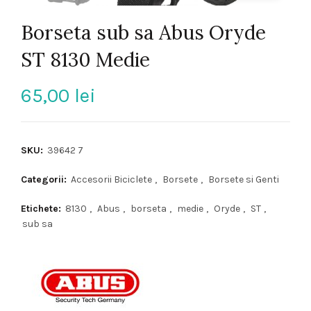
Borseta sub sa Abus Oryde
ST 8130 Medie
65,00
lei
SKU:
39642 7
Categorii:
Accesorii Biciclete
,
Borsete
,
Borsete si Genti
Etichete:
8130
,
Abus
,
borseta
,
medie
,
Oryde
,
ST
,
sub sa