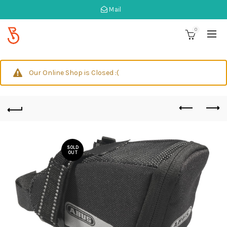
Mail
0
Our Online Shop is Closed :(
SOLD
OUT