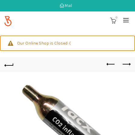
Mail
0
Our Online Shop is Closed :(