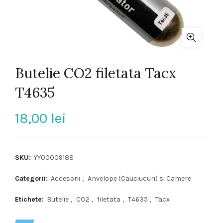
Butelie CO2 filetata Tacx
T4635
18,00
lei
SKU:
YY00009188
Categorii:
Accesorii
,
Anvelope (Cauciucuri) si Camere
Etichete:
Butelie
,
CO2
,
filetata
,
T4635
,
Tacx