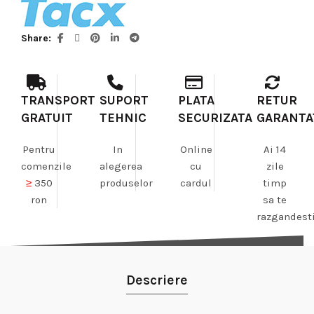
Share
TRANSPORT
SUPORT
PLATA
RETUR
GRATUIT
TEHNIC
SECURIZATA
GARANTA
Pentru
In
Online
Ai 14
comenzile
alegerea
cu
zile
≥
350
produselor
cardul
timp
ron
sa te
razgandest
Descriere