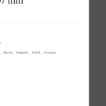
107 mm
A
,
Miche
,
Pedalier
,
PISTA
,
Primato