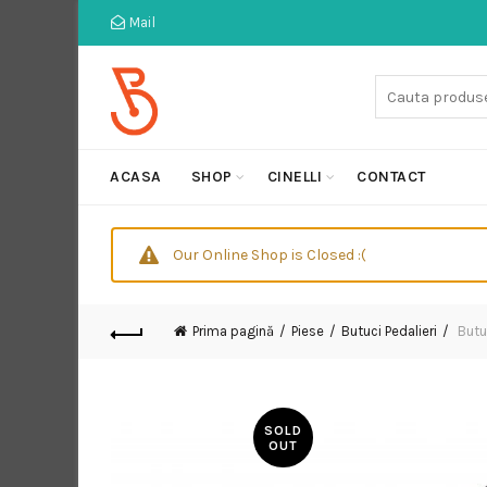
Mail
Cauta:
ACASA
SHOP
CINELLI
CONTACT
Our Online Shop is Closed :(
Prima pagină
Piese
Butuci Pedalieri
Butu
SOLD
OUT