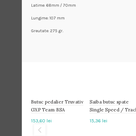
Latime: 68mm / 70mm
Lungime: 107 mm
Greutate: 275 gr.
Butuc pedalier Truvativ
IN
Saiba butuc spate
IN
STOC
STOC
GXP Team BSA
Single Speed / Trac
153,60
lei
15,36
lei