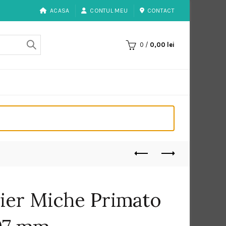
ACASA
CONTUL MEU
CONTACT
0
/
0,00
lei
ier Miche Primato