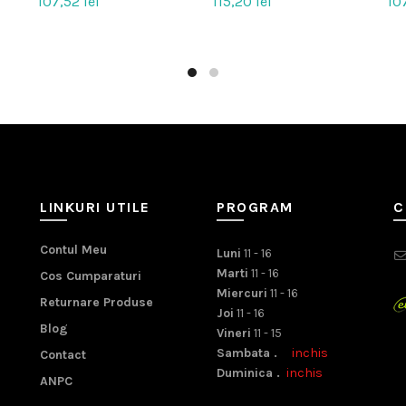
107,52
lei
115,20
lei
10
LINKURI UTILE
PROGRAM
C
Contul Meu
Luni
11 - 16
Marti
11 - 16
Cos Cumparaturi
Miercuri
11 - 16
Returnare Produse
Joi
11 - 16
Blog
Vineri
11 - 15
Sambata .
inchis
Contact
Duminica .
inchis
ANPC