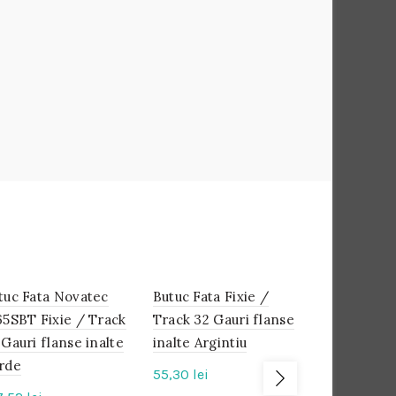
tuc Fata Novatec
IN
Butuc Fata Fixie /
IN
Piulita but
IN
STOC
STOC
STOC
65SBT Fixie / Track
Track 32 Gauri flanse
Single Spe
 Gauri flanse inalte
inalte Argintiu
7,68
lei
rde
55,30
lei