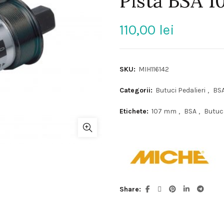
Pista BSA 
110,00
lei
SKU:
MIH116142
Categorii:
Butuci Pedalieri
,
BS
Etichete:
107 mm
,
BSA
,
Butuc
Share