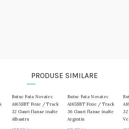
PRODUSE SIMILARE
Butuc Fata Novatec
IN
Butuc Fata Novatec
IN
Bu
STOC
STOC
k
A165SBT Fixie / Track
A165SBT Fixie / Track
A1
32 Gauri flanse inalte
36 Gauri flanse inalte
32
Albastru
Argintiu
Ve