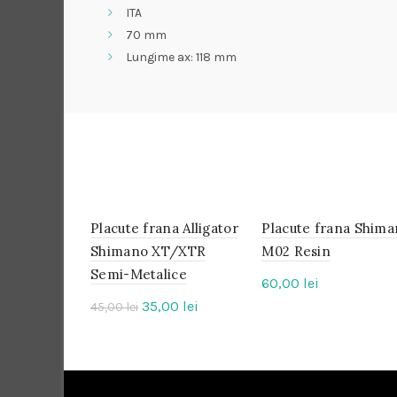
ITA
70 mm
Lungime ax: 118 mm
Placute frana Alligator
IN
Placute frana Shim
IN
STOC
STOC
Shimano XT/XTR
M02 Resin
Semi-Metalice
-22%
60,00
lei
Prețul
Prețul
35,00
lei
45,00
lei
inițial
curent
a
este:
fost:
35,00 lei.
45,00 lei.