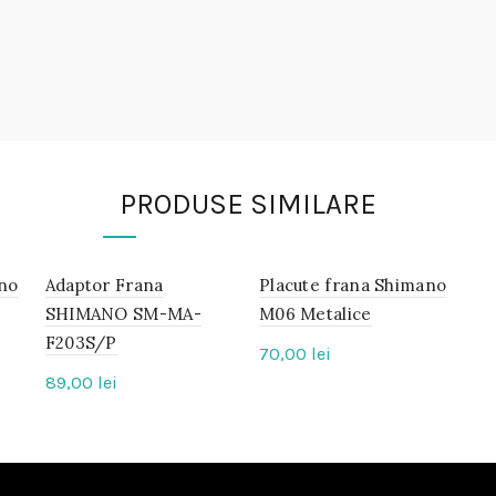
PRODUSE SIMILARE
ano
Adaptor Frana
IN
Placute frana Shimano
IN
STOC
STOC
SHIMANO SM-MA-
M06 Metalice
F203S/P
70,00
lei
89,00
lei