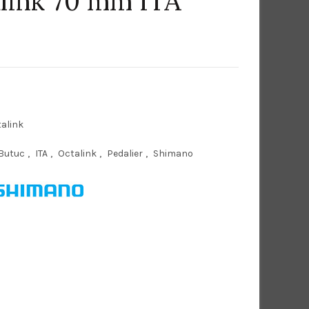
link 70 mm ITA
alink
Butuc
,
ITA
,
Octalink
,
Pedalier
,
Shimano