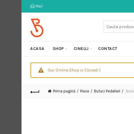
Mail
Cauta:
ACASA
SHOP
CINELLI
CONTACT
Our Online Shop is Closed :(
Prima pagină
Piese
Butuci Pedalieri
Butu