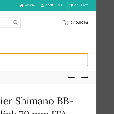
ACASA
CONTUL MEU
CONTACT
0
/
0,00
lei
lier Shimano BB-