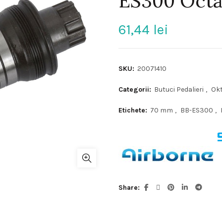
ES300 Octa
61,44
lei
SKU:
20071410
Categorii:
Butuci Pedalieri
,
Okt
Etichete:
70 mm
,
BB-ES300
,
Share