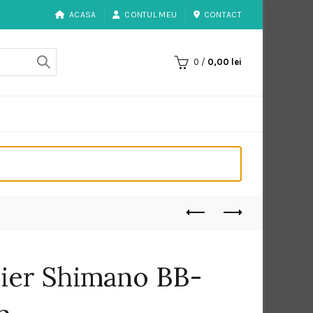
ACASA
CONTUL MEU
CONTACT
0
/
0,00
lei
lier Shimano BB-