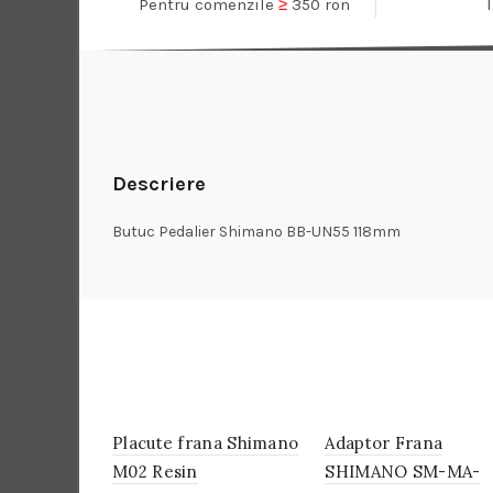
Pentru comenzile
≥
350 ron
Descriere
Butuc Pedalier Shimano BB-UN55 118mm
Placute frana Shimano
IN
Adaptor Frana
IN
STOC
STOC
M02 Resin
SHIMANO SM-MA-