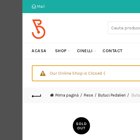
Mail
Cauta:
ACASA
SHOP
CINELLI
CONTACT
Our Online Shop is Closed :(
Prima pagină
Piese
Butuci Pedalieri
Butu
SOLD
OUT