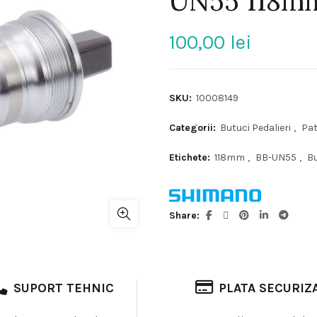
UN55 118m
100,00
lei
SKU:
10008149
Categorii:
Butuci Pedalieri
,
Pat
Etichete:
118mm
,
BB-UN55
,
Bu
Share
SUPORT TEHNIC
PLATA SECURIZ