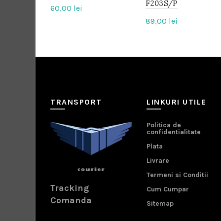
F203S/P
60,00
lei
89,00
lei
TRANSPORT
LINKURI UTILE
Politica de
confidentialitate
Plata
Livrare
Termeni si Conditii
Tracking
Cum Cumpar
Comanda
Sitemap