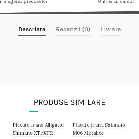
In alegerea produselor
Online cu cardul
Descriere
Recenzii (0)
Livrare
PRODUSE SIMILARE
Placute frana Alligator
IN
Placute frana Shimano
IN
STOC
STOC
Shimano XT/XTR
M06 Metalice