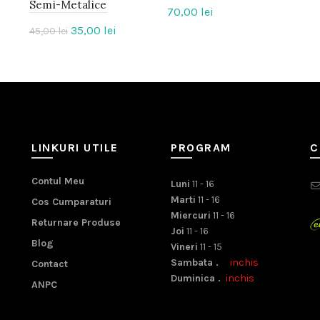
Semi-Metalice
-22%
70,00
lei
Prețul
Prețul
35,00
lei
45,00
lei
inițial
curent
a
este:
fost:
35,00 lei.
45,00 lei.
LINKURI UTILE
PROGRAM
C
Contul Meu
Luni
11 - 16
Marti
11 - 16
Cos Cumparaturi
Miercuri
11 - 16
Returnare Produse
Joi
11 - 16
Blog
Vineri
11 - 15
Sambata .
inchis
Contact
Duminica .
inchis
ANPC