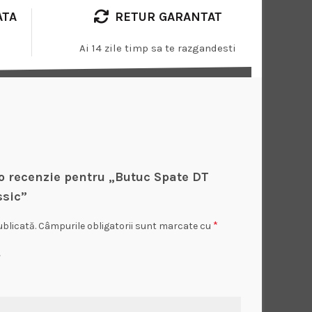
ATA
RETUR GARANTAT
Ai 14 zile timp sa te razgandesti
i o recenzie pentru „Butuc Spate DT
ssic”
*
ublicată.
Câmpurile obligatorii sunt marcate cu