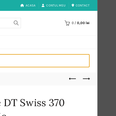
ACASA
CONTUL MEU
CONTACT
0
/
0,00
lei
e DT Swiss 370