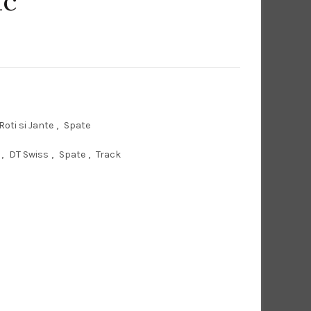
ic
Prețul
curent
este:
Roti si Jante
,
Spate
379,00 lei.
,
DT Swiss
,
Spate
,
Track
.