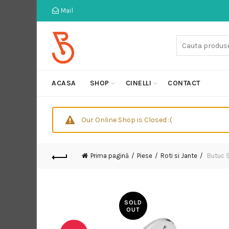
Mail
Cauta:
ACASA
SHOP
CINELLI
CONTACT
Our Online Shop is Closed :(
Prima pagină
Piese
Roti si Jante
Butuc S
SOLD
OUT