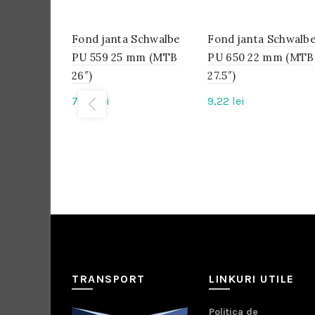
Fond janta Schwalbe
IN
Fond janta Schwalb
IN
STOC
STOC
PU 559 25 mm (MTB
PU 650 22 mm (MTB
26″)
27.5″)
7,68
lei
9,22
lei
TRANSPORT
LINKURI UTILE
Politica de