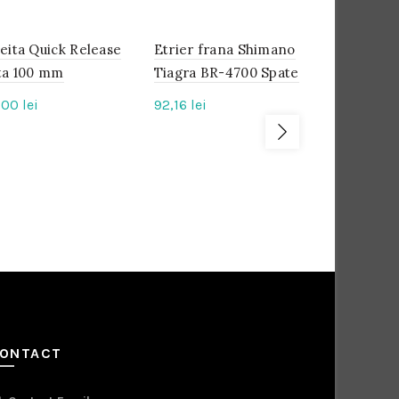
eita Quick Release
IN
Etrier frana Shimano
IN
Frana V-B
IN
STOC
STOC
STOC
ta 100 mm
Tiagra BR-4700 Spate
Shimano D
T610 Spat
,00
lei
92,16
lei
99,84
lei
ONTACT