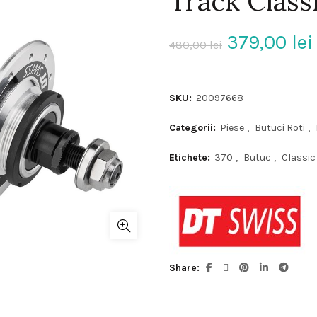
Track Class
Prețul
379,00
lei
480,00
lei
inițial
SKU:
20097668
a
Categorii:
Piese
,
Butuci Roti
,
fost:
Etichete:
370
,
Butuc
,
Classic
480,00 lei
Share