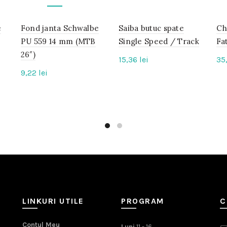
e
Fond janta Schwalbe
IN
Saiba butuc spate
IN
Ch
STOC
STOC
PU 559 14 mm (MTB
Single Speed / Track
Fa
26″)
15,36
lei
35
9,22
lei
LINKURI UTILE
PROGRAM
C
Contul Meu
Luni
11 - 16