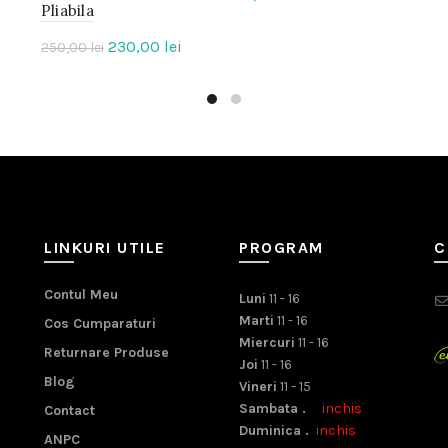
Pliabila
Prețul
Prețul
230,00
lei
250,00
lei
inițial
curent
a
este:
fost:
230,00 lei.
250,00 lei.
LINKURI UTILE
PROGRAM
C
Contul Meu
Luni
11 - 16
Marti
11 - 16
Cos Cumparaturi
Miercuri
11 - 16
Returnare Produse
Joi
11 - 16
Blog
Vineri
11 - 15
Sambata .
inchis
Contact
Duminica .
inchis
ANPC