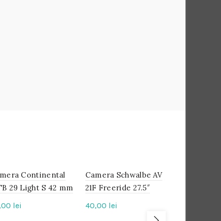
mera Continental
IN
Camera Schwalbe AV
IN
Anvelopa 
IN
STOC
STOC
STOC
B 29 Light S 42 mm
21F Freeride 27.5″
K-Shield E
Clincher 2
,00
lei
40,00
lei
Sarma