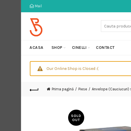
Mail
Cauta:
ACASA
SHOP
CINELLI
CONTACT
Our Online Shop is Closed :(
Prima pagină
Piese
Anvelope (Cauciucuri)
SOLD
OUT