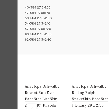
40-584 27.5×1.50
47-584 27.5×1.75
50-584 27.5×2.00
54-584 27.5×2.10
57-584 27.5×2.25
60-584 27.5×2.35
62-584 27.5×2.40
Anvelopa Schwalbe
IN
Anvelopa Schwalbe
IN
STOC
STOC
Rocket Ron Evo
Racing Ralph
PaceStar LiteSkin
SnakeSkin PaceStar
27.5×2.10″ Pliabila
TL-Easy 29 x 2.35