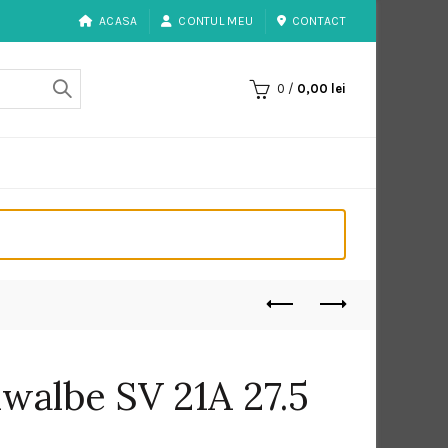
ACASA
CONTUL MEU
CONTACT
0
/
0,00
lei
walbe SV 21A 27.5