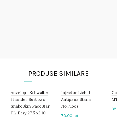
PRODUSE SIMILARE
Anvelopa Schwalbe
IN
Injector Lichid
IN
Ca
STOC
STOC
Thunder Burt Evo
Antipana Stan’s
MT
SnakeSkin PaceStar
NoTubes
-8%
38
TL-Easy 27.5 x2.10
70,00
lei