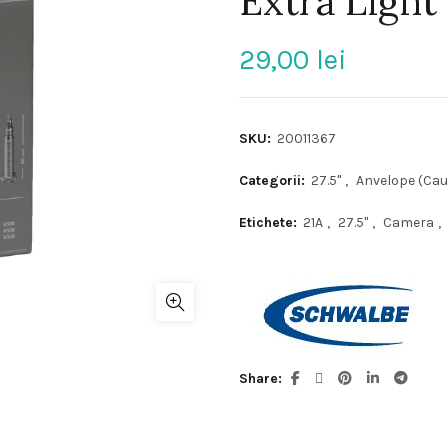
Extra Light
29,00
lei
SKU:
20011367
Categorii:
27.5"
,
Anvelope (Cau
Etichete:
21A
,
27.5"
,
Camera
,
Share