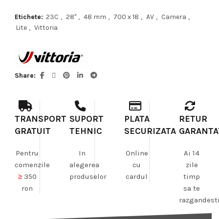
Etichete:
23C
,
28"
,
48 mm
,
700 x 18
,
AV
,
Camera
,
Lite
,
Vittoria
Share
TRANSPORT
SUPORT
PLATA
RETUR
GRATUIT
TEHNIC
SECURIZATA
GARANTA
Pentru
In
Online
Ai 14
comenzile
alegerea
cu
zile
≥
350
produselor
cardul
timp
ron
sa te
razgandest