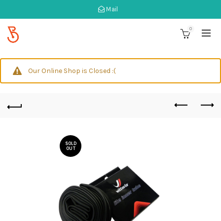
Mail
0
Our Online Shop is Closed :(
SOLD
OUT