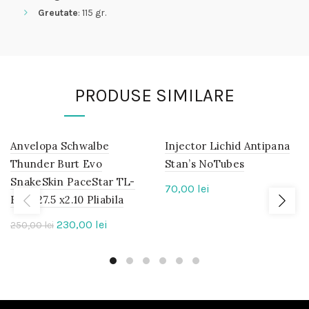
Greutate
: 115 gr.
PRODUSE SIMILARE
Anvelopa Schwalbe
IN
Injector Lichid Antipana
IN
STOC
STOC
Thunder Burt Evo
Stan’s NoTubes
SnakeSkin PaceStar TL-
70,00
lei
-8%
Easy 27.5 x2.10 Pliabila
Prețul
Prețul
230,00
lei
250,00
lei
inițial
curent
a
este:
fost:
230,00 lei.
250,00 lei.