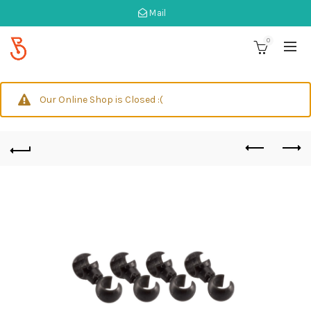
Mail
0
Our Online Shop is Closed :(