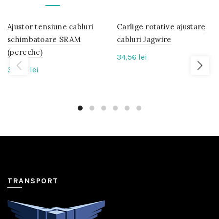
Ajustor tensiune cabluri
IN
Carlige rotative ajustare
IN
STOC
STOC
schimbatoare SRAM
cabluri Jagwire
(pereche)
34,56
lei
38,40
lei
TRANSPORT