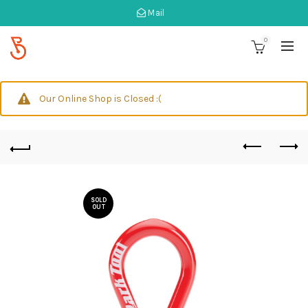
Mail
0
Our Online Shop is Closed :(
SOLD
OUT