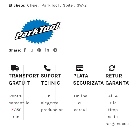
Etichete:
Cheie
,
Park Tool
,
Spite
,
SW-2
Share
TRANSPORT
SUPORT
PLATA
RETUR
GRATUIT
TEHNIC
SECURIZATA
GARANTA
Pentru
In
Online
Ai 14
comenzile
alegerea
cu
zile
≥
350
produselor
cardul
timp
ron
sa te
razgandest