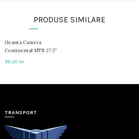
PRODUSE SIMILARE
Geanta Camera
IN
STOC
Continental MTB 27.5″
39,00
lei
TRANSPORT