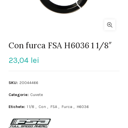
Con furca FSA H6036 1 1/8″
23,04
lei
SKU:
20044466
Categorie:
Cuvete
Etichete:
1 1/8
,
Con
,
FSA
,
Furca
,
H6036