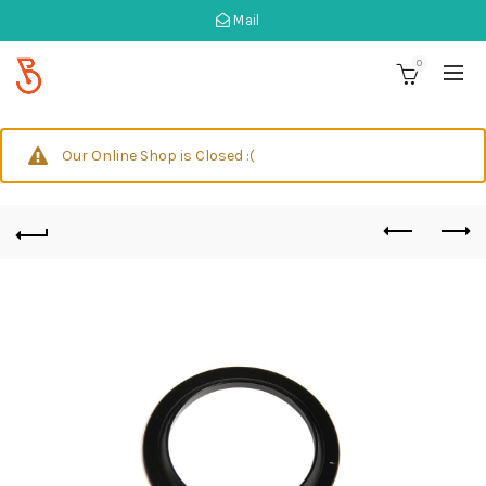
Mail
0
Our Online Shop is Closed :(