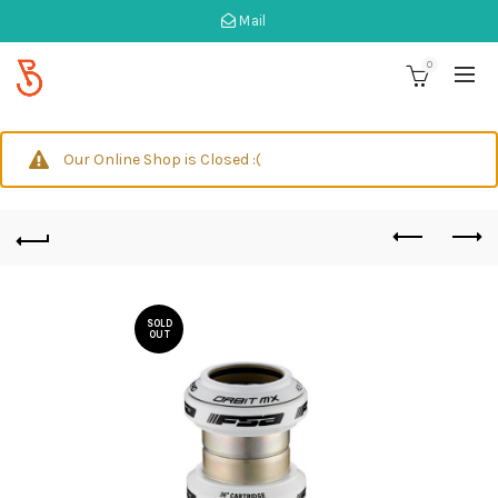
Mail
0
Our Online Shop is Closed :(
SOLD
OUT