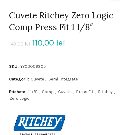
Cuvete Ritchey Zero Logic
Comp Press Fit 1 1/8″
Prețul
Prețul
110,00
lei
149,00
lei
inițial
curent
SKU:
YY00006305
a
este:
Categorii:
Cuvete
,
Semi-Integrate
fost:
110,00 lei.
Etichete:
1 1/8"
,
Comp
,
Cuvete
,
Press Fit
,
Ritchey
,
149,00 lei.
Zero Logic