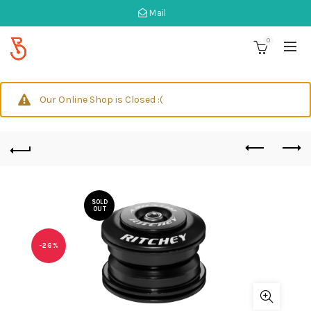
Mail
0
Our Online Shop is Closed :(
SOLD
OUT
-26%