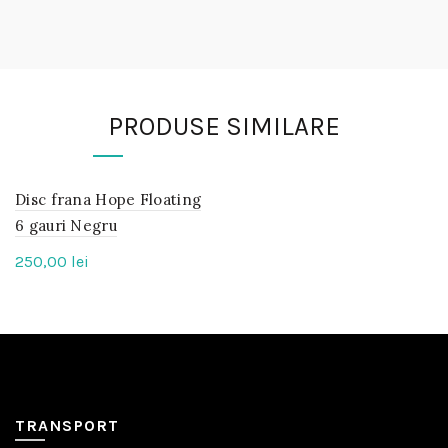
PRODUSE SIMILARE
Disc frana Hope Floating
IN
STOC
6 gauri Negru
250,00
lei
TRANSPORT