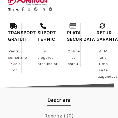
Share
TRANSPORT
SUPORT
PLATA
RETUR
GRATUIT
TEHNIC
SECURIZATA
GARANTA
Pentru
In
Online
Ai 14
comenzile
alegerea
cu
zile
≥
350
produselor
cardul
timp
ron
sa te
razgandest
Descriere
Recenzii (0)