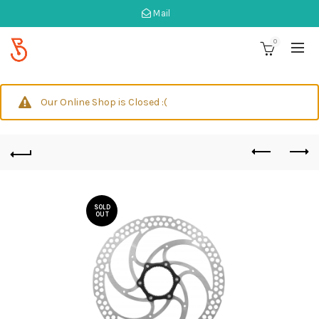
Mail
0
Our Online Shop is Closed :(
SOLD
OUT