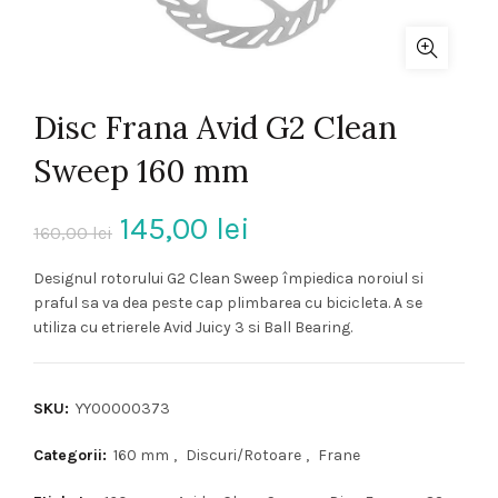
Disc Frana Avid G2 Clean
Sweep 160 mm
Prețul
Prețul
145,00
lei
160,00
lei
inițial
curent
Designul rotorului G2 Clean Sweep împiedica noroiul si
praful sa va dea peste cap plimbarea cu bicicleta. A se
a
este:
utiliza cu etrierele Avid Juicy 3 si Ball Bearing.
fost:
145,00 lei.
SKU:
YY00000373
160,00 lei.
Categorii:
160 mm
,
Discuri/Rotoare
,
Frane