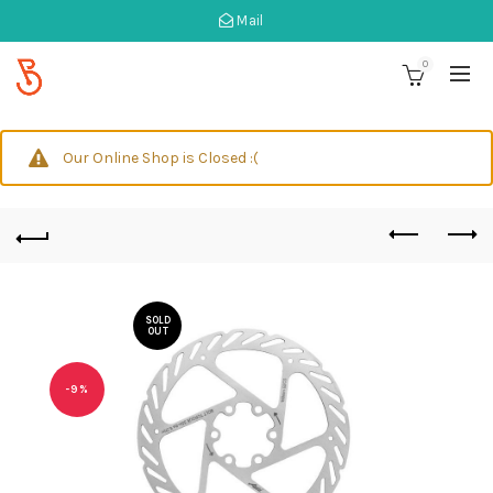
Mail
0
Our Online Shop is Closed :(
SOLD
OUT
-9%