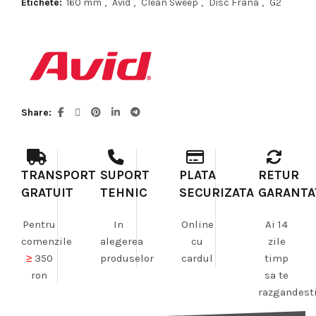
Etichete:
160 mm
,
Avid
,
Clean Sweep
,
Disc Frana
,
G2
Share
TRANSPORT
SUPORT
PLATA
RETUR
GRATUIT
TEHNIC
SECURIZATA
GARANTA
Pentru
In
Online
Ai 14
comenzile
alegerea
cu
zile
≥
350
produselor
cardul
timp
ron
sa te
razgandest