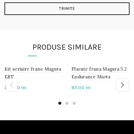
PRODUSE SIMILARE
Kit aerisire frane Magura
IN
Placute frana Magura 5.2
IN
STOC
STOC
EBT
Endurance Marta
230,00
lei
85,00
lei