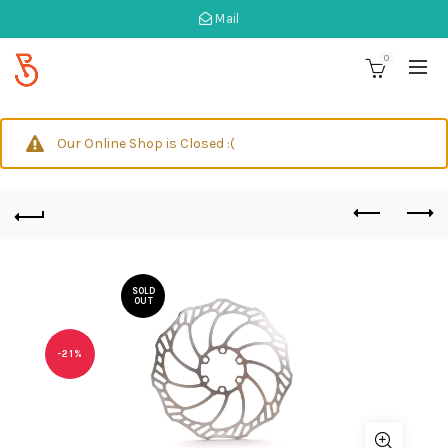
Mail
0
Our Online Shop is Closed :(
SOLD
OUT
-21%