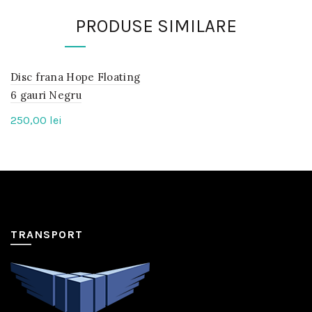
PRODUSE SIMILARE
Disc frana Hope Floating
IN
STOC
6 gauri Negru
250,00
lei
TRANSPORT