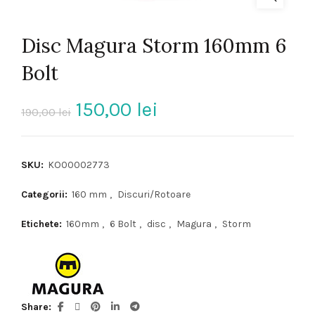
Disc Magura Storm 160mm 6
Bolt
Prețul
Prețul
150,00
lei
190,00
lei
inițial
curent
SKU:
KO00002773
a
este:
Categorii:
160 mm
,
Discuri/Rotoare
fost:
150,00 lei.
Etichete:
160mm
,
6 Bolt
,
disc
,
Magura
,
Storm
190,00 lei.
Share