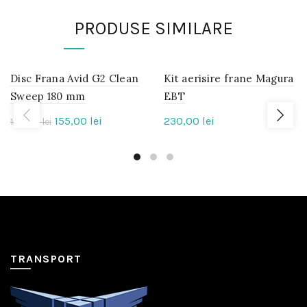
PRODUSE SIMILARE
Disc Frana Avid G2 Clean
IN
Kit aerisire frane Magura
IN
STOC
STOC
Sweep 180 mm
EBT
Prețul
Prețul
155,00
lei
230,00
lei
180,00
-14%
lei
inițial
curent
a
este:
fost:
155,00 lei.
180,00 lei.
TRANSPORT