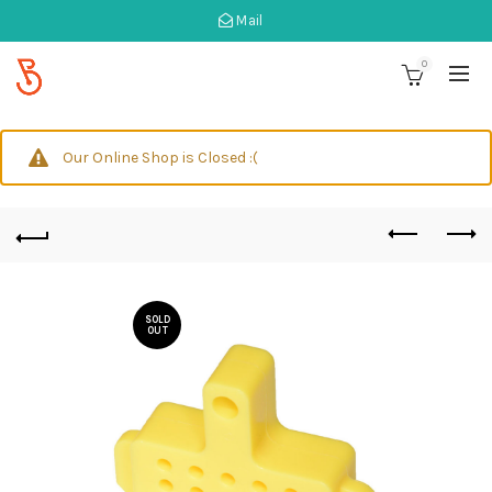
Mail
0
Our Online Shop is Closed :(
SOLD
OUT