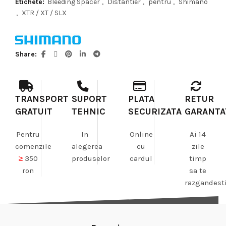
Etichete:
Bleeding Spacer
,
Distantier
,
pentru
,
Shimano
,
XTR / XT / SLX
Share
TRANSPORT
SUPORT
PLATA
RETUR
GRATUIT
TEHNIC
SECURIZATA
GARANTA
Pentru
In
Online
Ai 14
comenzile
alegerea
cu
zile
≥
350
produselor
cardul
timp
ron
sa te
razgandest