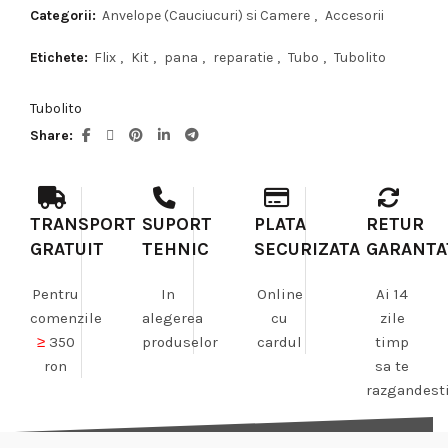
Categorii:
Anvelope (Cauciucuri) si Camere
,
Accesorii
Etichete:
Flix
,
Kit
,
pana
,
reparatie
,
Tubo
,
Tubolito
Tubolito
Share
TRANSPORT
SUPORT
PLATA
RETUR
GRATUIT
TEHNIC
SECURIZATA
GARANTA
Pentru
In
Online
Ai 14
comenzile
alegerea
cu
zile
≥
350
produselor
cardul
timp
ron
sa te
razgandest