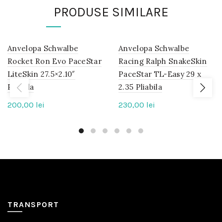
PRODUSE SIMILARE
Anvelopa Schwalbe
IN
Anvelopa Schwalbe
IN
STOC
STOC
Rocket Ron Evo PaceStar
Racing Ralph SnakeSkin
LiteSkin 27.5×2.10″
PaceStar TL-Easy 29 x
Pliabila
2.35 Pliabila
200,00
lei
230,00
lei
TRANSPORT