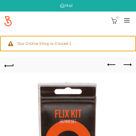
Mail
0
Our Online Shop is Closed :(