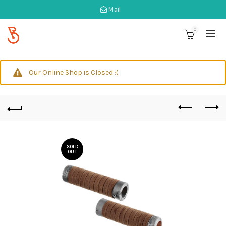
Mail
0
Our Online Shop is Closed :(
SOLD
OUT