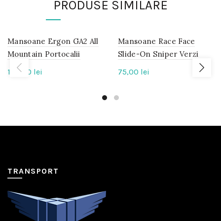
PRODUSE SIMILARE
Mansoane Ergon GA2 All
IN
Mansoane Race Face
IN
STOC
STOC
Mountain Portocalii
Slide-On Sniper Verzi
160,00
lei
75,00
lei
TRANSPORT