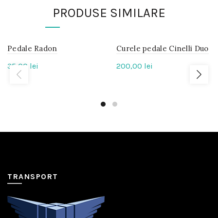
PRODUSE SIMILARE
Pedale Radon
IN
Curele pedale Cinelli Duo
IN
STOC
STOC
35,00
lei
200,00
lei
TRANSPORT