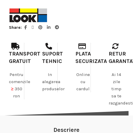
Share
TRANSPORT
SUPORT
PLATA
RETUR
GRATUIT
TEHNIC
SECURIZATA
GARANTA
Pentru
In
Online
Ai 14
comenzile
alegerea
cu
zile
≥
350
produselor
cardul
timp
ron
sa te
razgandest
Descriere