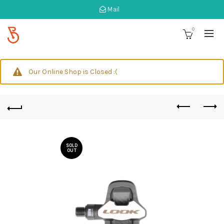
Mail
0
Our Online Shop is Closed :(
SOLD
OUT