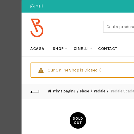
Mail
Cauta:
ACASA
SHOP
CINELLI
CONTACT
Our Online Shop is Closed :(
Prima pagină
Piese
Pedale
Pedale Scada
SOLD
OUT