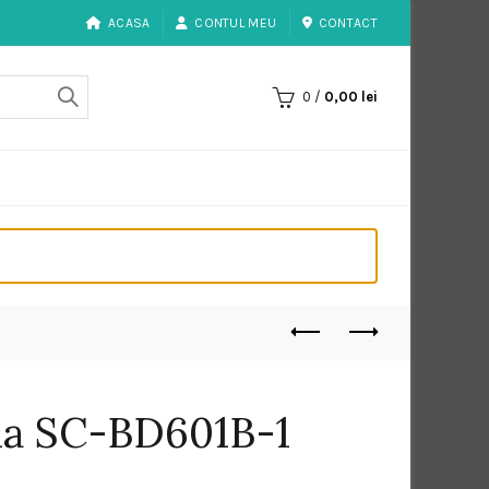
ACASA
CONTUL MEU
CONTACT
0
/
0,00
lei
da SC-BD601B-1