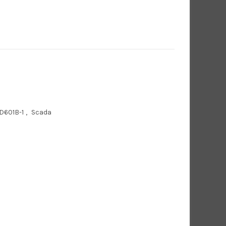
D601B-1
,
Scada