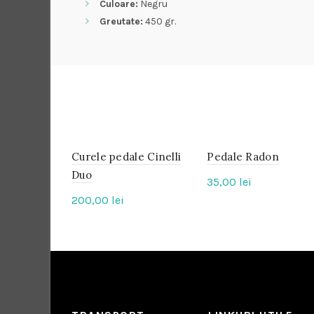
Culoare:
Negru
Greutate:
450 gr.
Curele pedale Cinelli
IN
Pedale Radon
IN
STOC
STOC
Duo
35,00
lei
200,00
lei