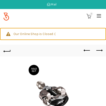
Mail
0
Our Online Shop is Closed :(
SOLD
OUT