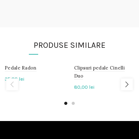
PRODUSE SIMILARE
Pedale Radon
IN
Clipsuri pedale Cinelli
IN
STOC
STOC
Duo
35,00
lei
80,00
lei