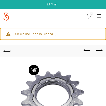
Mail
0
Our Online Shop is Closed :(
SOLD
OUT